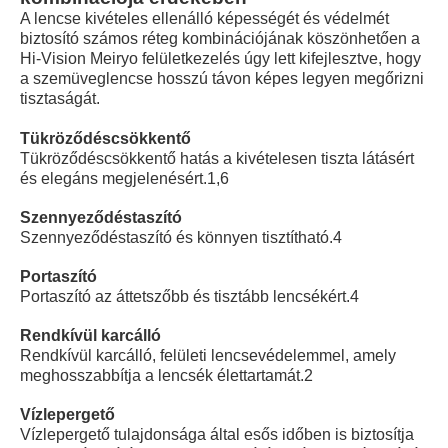
A lencse kivételes ellenálló képességét és védelmét
biztosító számos réteg kombinációjának köszönhetően a
Hi-Vision Meiryo felületkezelés úgy lett kifejlesztve, hogy
a szemüveglencse hosszú távon képes legyen megőrizni
tisztaságát.
Tükröződéscsökkentő
Tükröződéscsökkentő hatás a kivételesen tiszta látásért
és elegáns megjelenésért.1,6
Szennyeződéstaszító
Szennyeződéstaszító és könnyen tisztítható.4
Portaszító
Portaszító az áttetszőbb és tisztább lencsékért.4
Rendkívül karcálló
Rendkívül karcálló, felületi lencsevédelemmel, amely
meghosszabbítja a lencsék élettartamát.2
Vízlepergető
Vízlepergető tulajdonsága által esős időben is biztosítja