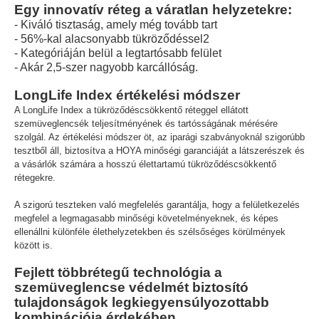
Egy innovatív réteg a váratlan helyzetekre:
- Kiváló tisztaság, amely még tovább tart
- 56%-kal alacsonyabb tükröződéssel2
- Kategóriáján belül a legtartósabb felület
- Akár 2,5-szer nagyobb karcállóság.
LongLife Index értékelési módszer
A LongLife Index a tükröződéscsökkentő réteggel ellátott
szemüveglencsék teljesítményének és tartósságának mérésére
szolgál. Az értékelési módszer öt, az iparági szabványoknál szigorúbb
tesztből áll, biztosítva a HOYA minőségi garanciáját a látszerészek és
a vásárlók számára a hosszú élettartamú tükröződéscsökkentő
rétegekre.
A szigorú teszteken való megfelelés garantálja, hogy a felületkezelés
megfelel a legmagasabb minőségi követelményeknek, és képes
ellenállni különféle élethelyzetekben és szélsőséges körülmények
között is.
Fejlett többrétegű technológia a
szemüveglencse védelmét biztosító
tulajdonságok legkiegyensúlyozottabb
kombinációja érdekében