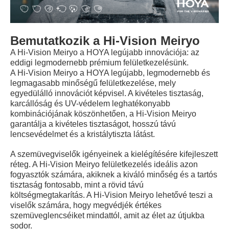
Bemutatkozik a Hi-Vision Meiryo
A Hi-Vision Meiryo a HOYA legújabb innovációja: az
eddigi legmodernebb prémium felületkezelésünk.
A Hi-Vision Meiryo a HOYA legújabb, legmodernebb és
legmagasabb minőségű felületkezelése, mely
egyedülálló innovációt képvisel. A kivételes tisztaság,
karcállóság és UV-védelem leghatékonyabb
kombinációjának köszönhetően, a Hi-Vision Meiryo
garantálja a kivételes tisztaságot, hosszú távú
lencsevédelmet és a kristálytiszta látást.
A szemüvegviselők igényeinek a kielégítésére kifejleszett
réteg. A Hi-Vision Meiryo felületkezelés ideális azon
fogyasztók számára, akiknek a kiváló minőség és a tartós
tisztaság fontosabb, mint a rövid távú
költségmegtakarítás. A Hi-Vision Meiryo lehetővé teszi a
viselők számára, hogy megvédjék értékes
szemüveglencséiket mindattól, amit az élet az útjukba
sodor.