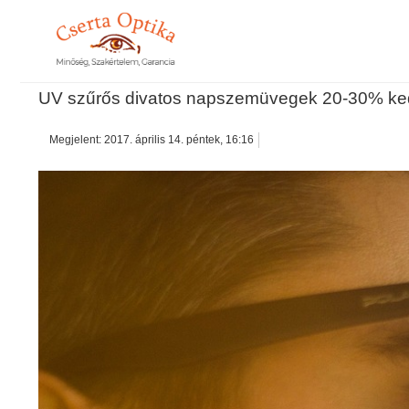
UV szűrős divatos napszemüvegek 20-30% k
Megjelent: 2017. április 14. péntek, 16:16