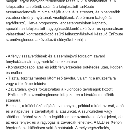
mögött, egyre nagyobb terhelésnek tesszük ki a szemeinket is. A
kifejezetten a sofőrök számára kifejlesztett EnRoute
szemüveglencsék minimalizálják a vizuális stresszt, és pihentetőbb
vezetési élményt nyújtanak viselőjüknek. A prémium kategóriás
egyfókuszú, illetve progresszív lencsetervezésben kapható,
speciálisan kifejlesztett ragyogáscsökkentő szűrővel, és opcionálisan
választható kontrasztfokozó szűrő felhasználásával készülő EnRoute
szemüveglencse a következő előnyöket kínálja:
- A fényvisszaverődések és a szembejövő forgalom zavaró
fényhatásainak nagymértékű csökkentése
- Kontrasztosabb látás és jobb fényérzékelés sötétedés után, ködben
és esőben
- Tiszta, torzításmentes látómező távolra, valamint a műszerfalra
vagy a tükrökbe tekintve
- Zavartalan, gyors fókuszváltás a különböző távolságok között
- EnRoute Pro szemüveglencse kifejezetten a hivatásos sofőrök
számára
Emellett, a különböző időjárási viszonyok, például a köd, az eső, a hó
és a napsütés is zavarhatják a látásunkat. A szürkületben vagy
sötétben történő vezetés a legtöbb ember számára kihívást jelent, de
az erős fények és a ragyogás is zavaróak lehetnek. A LED és Xenon
fényforrások különösen vakító hatásúak. A mélységérzékelés,