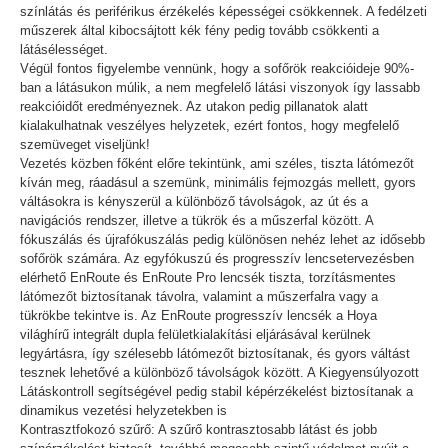
színlátás és periférikus érzékelés képességei csökkennek. A fedélzeti
műszerek által kibocsájtott kék fény pedig tovább csökkenti a
látásélességet.
Végül fontos figyelembe vennünk, hogy a sofőrök reakcióideje 90%-
ban a látásukon múlik, a nem megfelelő látási viszonyok így lassabb
reakcióidőt eredményeznek. Az utakon pedig pillanatok alatt
kialakulhatnak veszélyes helyzetek, ezért fontos, hogy megfelelő
szemüveget viseljünk!
Vezetés közben főként előre tekintünk, ami széles, tiszta látómezőt
kíván meg, ráadásul a szemünk, minimális fejmozgás mellett, gyors
váltásokra is kényszerül a különböző távolságok, az út és a
navigációs rendszer, illetve a tükrök és a műszerfal között. A
fókuszálás és újrafókuszálás pedig különösen nehéz lehet az idősebb
sofőrök számára. Az egyfókuszú és progresszív lencsetervezésben
elérhető EnRoute és EnRoute Pro lencsék tiszta, torzításmentes
látómezőt biztosítanak távolra, valamint a műszerfalra vagy a
tükrökbe tekintve is. Az EnRoute progresszív lencsék a Hoya
világhírű integrált dupla felületkialakítási eljárásával kerülnek
legyártásra, így szélesebb látómezőt biztosítanak, és gyors váltást
tesznek lehetővé a különböző távolságok között. A Kiegyensúlyozott
Látáskontroll segítségével pedig stabil képérzékelést biztosítanak a
dinamikus vezetési helyzetekben is
Kontrasztfokozó szűrő: A szűrő kontrasztosabb látást és jobb