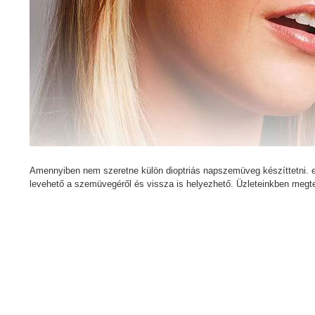
Amennyiben nem szeretne külön dioptriás napszemüveg készíttetni. 
levehető a szemüvegéről és vissza is helyezhető. Üzleteinkben megtek