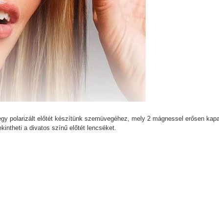
egy polarizált előtét készítünk szemüvegéhez, mely 2 mágnessel erősen ka
intheti a divatos színű előtét lencséket.